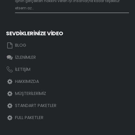
İşinin gerçekten hakkını veren iyi insanlar,ne kadar teşekkür
etsem az...
SEVDİKLERİNİZE VİDEO
BLOG
İZLENİMLER
İLETİŞİM
HAKKIMIZDA
MÜŞTERİLERİMİZ
STANDART PAKETLER
FULL PAKETLER