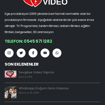
Ege prodüksiyon 2005 yılından beri hizmet vermekte olan bir
produksiyon firmasıdır. Aşağıdaki alanlarda bir çok esere imza
atmıştır. TV Programları, tanıtım filmleri, reklam filmleri, eğitim
filmleri, belgeseller, 3D animasyon
TELEFON: 0545 671 1282
SON EKLENENLER
Sevgiliye Video Yapma
Eylül 8, 2015
Whatsapp Doğum Günü Videosu
Temmuz 16, 2025