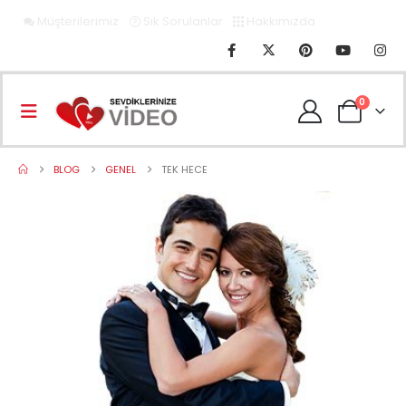
Müşterilerimiz
Sık Sorulanlar
Hakkımızda
0
BLOG
GENEL
TEK HECE