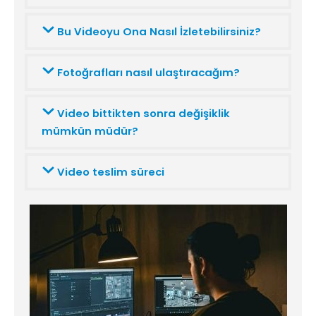
Bu Videoyu Ona Nasıl İzletebilirsiniz?
Fotoğrafları nasıl ulaştıracağım?
Video bittikten sonra değişiklik
mümkün müdür?
Video teslim süreci