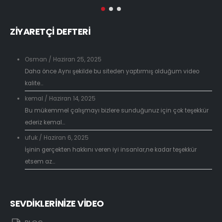
ZİYARETÇİ DEFTERİ
Osman
/
Haziran 25, 2025
Daha önce Aynı şekilde bu siteden yaptırmış olduğum video
kalite...
kemal
/
Haziran 14, 2025
Bu mükemmel çalışmayı bizlere sunduğunuz için çok teşekkür
ederiz kemal...
ufuk
/
Haziran 6, 2025
İşinin gerçekten hakkını veren iyi insanlar,ne kadar teşekkür
etsem az...
SEVDİKLERİNİZE VİDEO