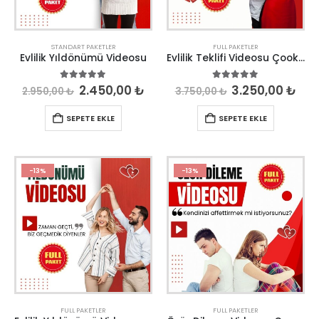
STANDART PAKETLER
FULL PAKETLER
Evlilik Yıldönümü Videosu
Evlilik Teklifi Videosu Çook Özel
5.00
out of 5
5.00
out of 5
2.450,00
₺
3.250,00
₺
2.950,00
₺
3.750,00
₺
SEPETE EKLE
SEPETE EKLE
-13%
-13%
FULL PAKETLER
FULL PAKETLER