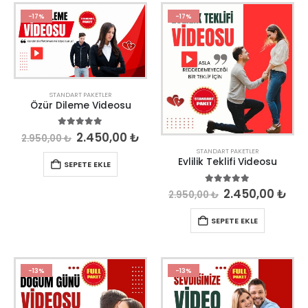
-17%
-17%
STANDART PAKETLER
Özür Dileme Videosu
5.00
out of 5
2.450,00
₺
2.950,00
₺
STANDART PAKETLER
Evlilik Teklifi Videosu
SEPETE EKLE
5.00
out of 5
2.450,00
₺
2.950,00
₺
SEPETE EKLE
-13%
-13%