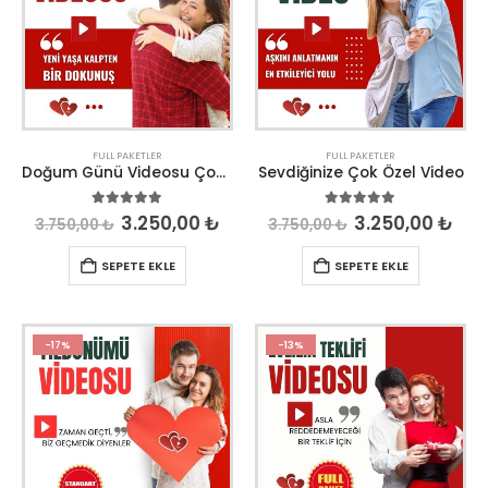
FULL PAKETLER
FULL PAKETLER
Doğum Günü Videosu Çook Özel
Sevdiğinize Çok Özel Video
5.00
out of 5
5.00
out of 5
3.250,00
₺
3.250,00
₺
3.750,00
₺
3.750,00
₺
SEPETE EKLE
SEPETE EKLE
-17%
-13%