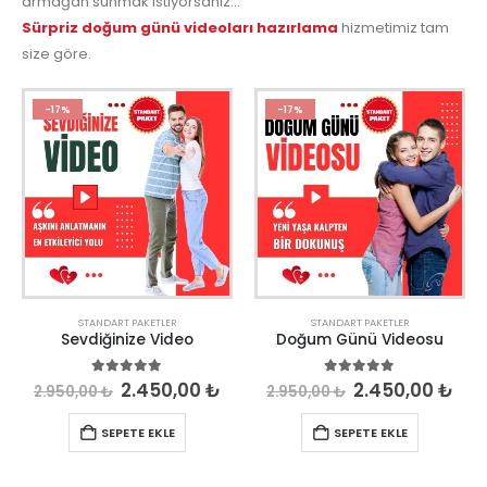
armağan sunmak istiyorsanız…
Sürpriz doğum günü videoları hazırlama
hizmetimiz tam
size göre.
-17%
-17%
STANDART PAKETLER
STANDART PAKETLER
Sevdiğinize Video
Doğum Günü Videosu
5.00
out of 5
5.00
out of 5
2.450,00
₺
2.450,00
₺
2.950,00
₺
2.950,00
₺
SEPETE EKLE
SEPETE EKLE