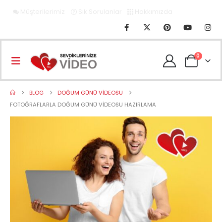
Müşterilerimiz
Sık Sorulanlar
Hakkımızda
0
BLOG
DOĞUM GÜNÜ VIDEOSU
FOTOĞRAFLARLA DOĞUM GÜNÜ VIDEOSU HAZIRLAMA