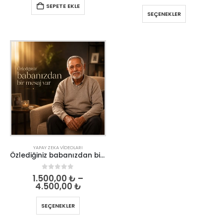
SEPETE EKLE
SEÇENEKLER
YAPAY ZEKA VIDEOLARI
Özlediğiniz babanızdan bir mesaj
0
out of 5
1.500,00
₺
–
4.500,00
₺
SEÇENEKLER