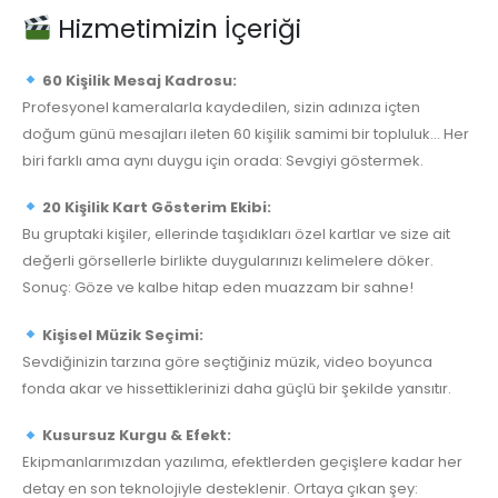
Hizmetimizin İçeriği
60 Kişilik Mesaj Kadrosu:
Profesyonel kameralarla kaydedilen, sizin adınıza içten
doğum günü mesajları ileten 60 kişilik samimi bir topluluk… Her
biri farklı ama aynı duygu için orada: Sevgiyi göstermek.
20 Kişilik Kart Gösterim Ekibi:
Bu gruptaki kişiler, ellerinde taşıdıkları özel kartlar ve size ait
değerli görsellerle birlikte duygularınızı kelimelere döker.
Sonuç: Göze ve kalbe hitap eden muazzam bir sahne!
Kişisel Müzik Seçimi:
Sevdiğinizin tarzına göre seçtiğiniz müzik, video boyunca
fonda akar ve hissettiklerinizi daha güçlü bir şekilde yansıtır.
Kusursuz Kurgu & Efekt:
Ekipmanlarımızdan yazılıma, efektlerden geçişlere kadar her
detay en son teknolojiyle desteklenir. Ortaya çıkan şey: