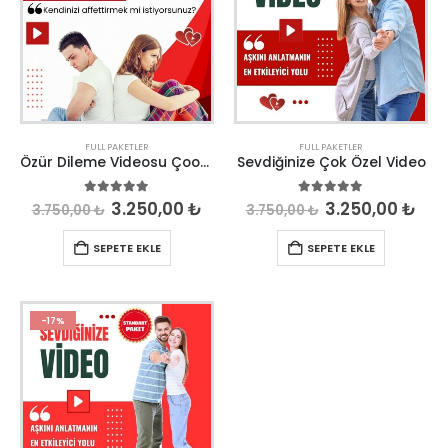
FULL PAKETLER
FULL PAKETLER
Özür Dileme Videosu Çook Özel
Sevdiğinize Çok Özel Video
5.00
out of 5
5.00
out of 5
3.250,00
₺
3.250,00
₺
3.750,00
₺
3.750,00
₺
SEPETE EKLE
SEPETE EKLE
-17%