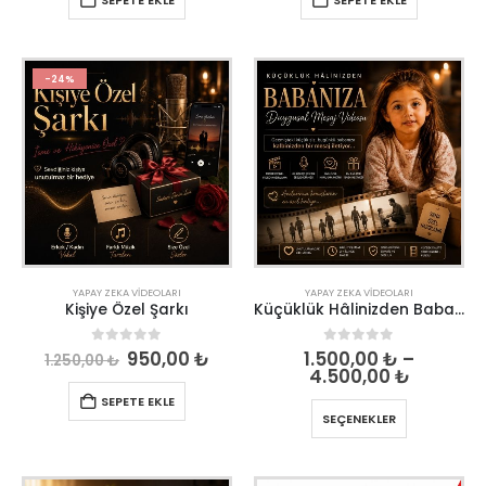
-24%
YAPAY ZEKA VIDEOLARI
YAPAY ZEKA VIDEOLARI
Kişiye Özel Şarkı
Küçüklük Hâlinizden Babanıza Duygusal Mesaj Videosu
0
out of 5
0
out of 5
950,00
₺
1.500,00
₺
–
1.250,00
₺
4.500,00
₺
SEPETE EKLE
SEÇENEKLER