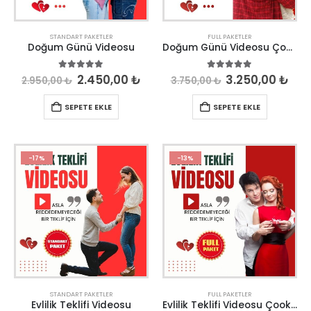
STANDART PAKETLER
FULL PAKETLER
Doğum Günü Videosu
Doğum Günü Videosu Çook Özel
5.00
out of 5
5.00
out of 5
2.450,00
₺
3.250,00
₺
2.950,00
₺
3.750,00
₺
SEPETE EKLE
SEPETE EKLE
-17%
-13%
STANDART PAKETLER
FULL PAKETLER
Evlilik Teklifi Videosu
Evlilik Teklifi Videosu Çook Özel