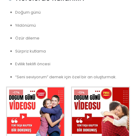
Doğum günü
Yıldönümü
Özür dileme
Sürpriz kutlama
Evlilik teklifi öncesi
“Seni seviyorum” demek için özel bir an oluşturmak.
-17%
-13%