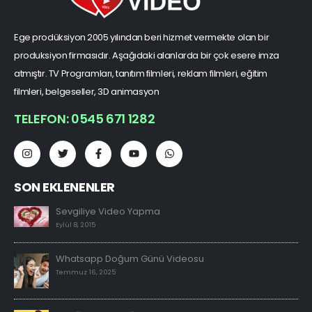
Ege prodüksiyon 2005 yılından beri hizmet vermekte olan bir
produksiyon firmasıdır. Aşağıdaki alanlarda bir çok esere imza
atmıştır. TV Programları, tanıtım filmleri, reklam filmleri, eğitim
filmleri, belgeseller, 3D animasyon
TELEFON: 0545 671 1282
SON EKLENENLER
Sevgiliye Video Yapma
Eylül 8, 2015
Whatsapp Doğum Günü Videosu
Temmuz 16, 2025