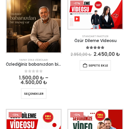
-17%
STANDART PAKETLER
Özür Dileme Videosu
5.00
out of 5
2.450,00
₺
2.950,00
₺
YAPAY ZEKA VIDEOLARI
Özlediğiniz babanızdan bir mesaj
SEPETE EKLE
0
out of 5
1.500,00
₺
–
4.500,00
₺
SEÇENEKLER
-13%
-13%