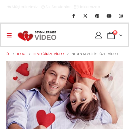
Müşterilerimiz
Sık Sorulanlar
Hakkımızda
0
BLOG
SEVDIĞINIZE VIDEO
NEDEN SEVGILIYE ÖZEL VIDEO