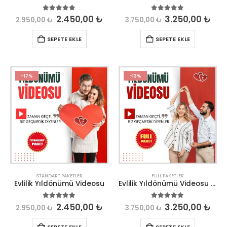
5.00
out of 5
5.00
out of 5
2.450,00
₺
3.250,00
₺
2.950,00
₺
3.750,00
₺
SEPETE EKLE
SEPETE EKLE
-17%
-13%
STANDART PAKETLER
FULL PAKETLER
Evlilik Yıldönümü Videosu
Evlilik Yıldönümü Videosu Çook Özel
5.00
out of 5
5.00
out of 5
2.450,00
₺
3.250,00
₺
2.950,00
₺
3.750,00
₺
SEPETE EKLE
SEPETE EKLE