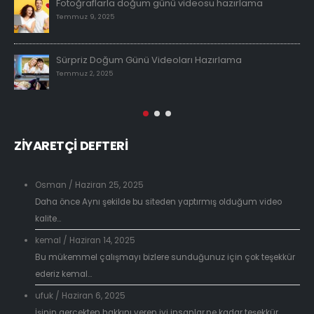
Fotoğraflarla doğum günü videosu hazırlama
Temmuz 9, 2025
Sürpriz Doğum Günü Videoları Hazırlama
Temmuz 2, 2025
ZİYARETÇİ DEFTERİ
Osman
/
Haziran 25, 2025
Daha önce Aynı şekilde bu siteden yaptırmış olduğum video
kalite...
kemal
/
Haziran 14, 2025
Bu mükemmel çalışmayı bizlere sunduğunuz için çok teşekkür
ederiz kemal...
ufuk
/
Haziran 6, 2025
İşinin gerçekten hakkını veren iyi insanlar,ne kadar teşekkür