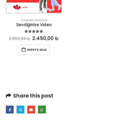
STANDART PAKETLER
Sevdiğinize Video
5.00
out of 5
2.450,00
₺
2.950,00
₺
SEPETE EKLE
Share this post