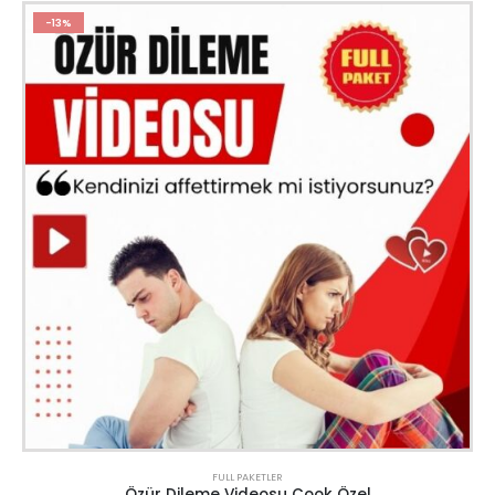
-13%
FULL PAKETLER
Özür Dileme Videosu Çook Özel