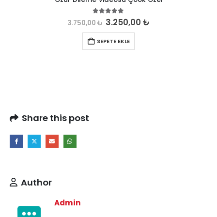
5.00
out of 5
3.250,00
₺
3.750,00
₺
SEPETE EKLE
Share this post
Author
Admin