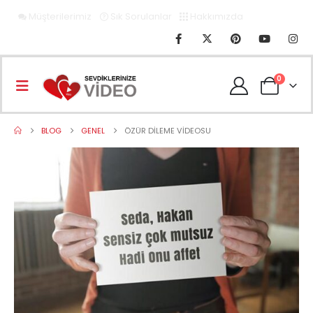
Müşterilerimiz
Sık Sorulanlar
Hakkımızda
0
BLOG
GENEL
ÖZÜR DILEME VIDEOSU