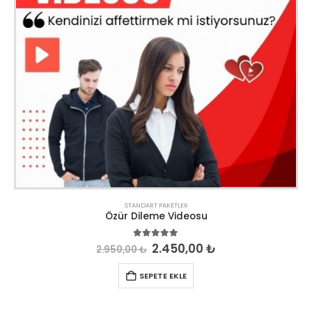
STANDART PAKETLER
Özür Dileme Videosu
5.00
out of 5
2.450,00
₺
2.950,00
₺
SEPETE EKLE