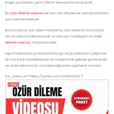
kızgın yüz ifadesi, yerini tatlı bir tebessüme bırakacak.
Bu
özür dileme videosu
ile hem sizi affedecek hemde kendisini
çok özel hissedecek.
Bu konuda bir çok video hazırlamış olan ekibimiz bu konuda
da sizi yalnız bırakmayacak ve sizin için muhteşem bir
özür
dileme videosu
hazırlayacaktır.
Ege Produksiyon profesyonel kurgu ve prodüksiyon çalışması
ile ona karşı hissettiklerinizi en mükemmel şekilde gösterecek
ve onda silinmez bir iz bırakacağınızdan şüpheniz olmasın.
[ux_video url=”https://vimeo.com/213642542″]
-17%