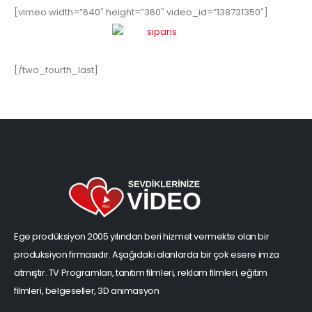
[vimeo width=”640″ height=”360″ video_id=”138731350″]
[/two_fourth_last]
Ege prodüksiyon 2005 yılından beri hizmet vermekte olan bir
produksiyon firmasıdır. Aşağıdaki alanlarda bir çok esere imza
atmıştır. TV Programları, tanıtım filmleri, reklam filmleri, eğitim
filmleri, belgeseller, 3D animasyon