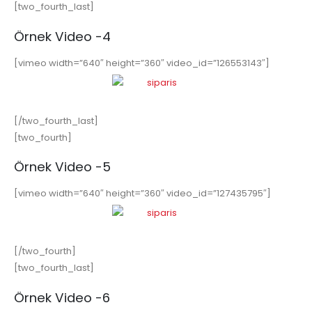
[two_fourth_last]
Örnek Video -4
[vimeo width=”640″ height=”360″ video_id=”126553143″]
[/two_fourth_last]
[two_fourth]
Örnek Video -5
[vimeo width=”640″ height=”360″ video_id=”127435795″]
[/two_fourth]
[two_fourth_last]
Örnek Video -6