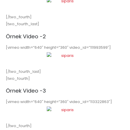
[/two_fourth]
[two_fourth_last]
Örnek Video -2
[vimeo width=”640″ height=”360″ video_id=”111993599″]
[/two_fourth_last]
[two_fourth]
Örnek Video -3
[vimeo width=”640″ height=”360″ video_id=”113322863″]
[/two_fourth]