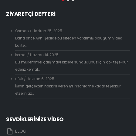
ZİYARETÇİ DEFTERİ
Osman
/
Haziran 25, 2025
Daha önce Aynı şekilde bu siteden yaptırmış olduğum video
kalite...
kemal
/
Haziran 14, 2025
Bu mükemmel çalışmayı bizlere sunduğunuz için çok teşekkür
ederiz kemal...
ufuk
/
Haziran 6, 2025
İşinin gerçekten hakkını veren iyi insanlar,ne kadar teşekkür
etsem az...
SEVDİKLERİNİZE VİDEO
BLOG