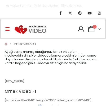
Müşterilerimiz
Sık Sorulanlar
Hakkımızda
0
ÖRNEK VIDEOLAR
Aşağıda hazırlamış olduğumuz örnek videoları
inceleyebilirsiniz. Her videoda kamera çekimlerinden sonra
duygularınıza tercüman olacak klip tarzında farklı tasarımlar
vardır. Beğendiğiniz videoyu sizler için hazırlayabiliriz.
[two_fourth]
Örnek Video -1
[vimeo width=”640″ height=”360″ video_id=”110702449″]