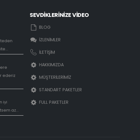
SEVDİKLERİNİZE VİDEO
eo
Sevgilime video hazırlamak
BLOG
istiyorum
Mart 22, 2018
İZLENİMLER
iteden
zırlama
te...
İLETİŞİM
HAKKIMIZDA
lere
r ederiz
MÜŞTERİLERİMİZ
STANDART PAKETLER
ideosu
FULL PAKETLER
 iyi
tsem az...