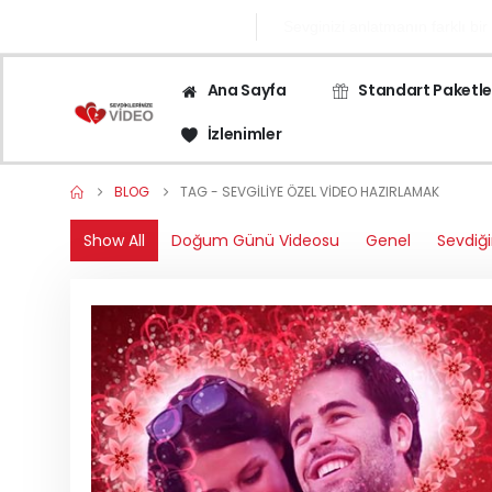
0545 671 1282
Sevginizi anlatmanın farklı bir
Ana Sayfa
Standart Paketle
İzlenimler
BLOG
TAG -
SEVGILIYE ÖZEL VIDEO HAZIRLAMAK
Show All
Doğum Günü Videosu
Genel
Sevdiği