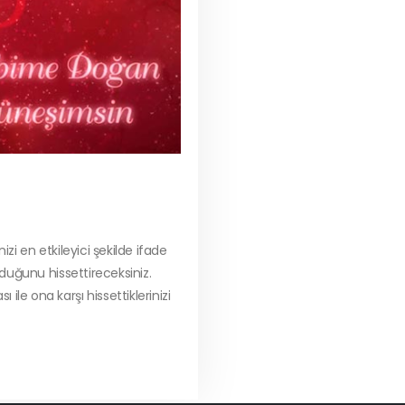
zi en etkileyici şekilde ifade
lduğunu hissettireceksiniz.
le ona karşı hissettiklerinizi