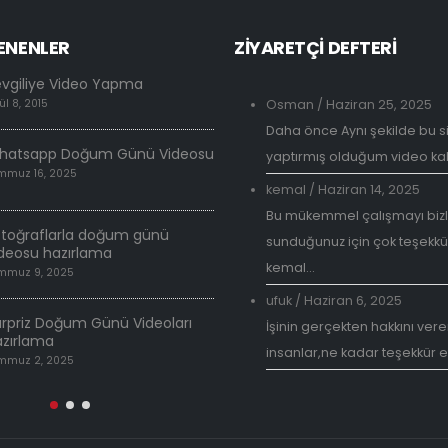
ENENLER
ZİYARETÇİ DEFTERİ
evgiliye Video Yapma
Neden Sevgiliye Özel Vid
ül 8, 2015
Osman
Haziran 25, 2025
/
Haziran 25, 2025
Daha önce Aynı şekilde bu s
hatsapp Doğum Günü Videosu
Doğum Günü Videosu Ha
yaptırmış olduğum video kali
mmuz 16, 2025
Temmuz 30, 2018
kemal
/
Haziran 14, 2025
Bu mükemmel çalışmayı biz
Sevgiliye Özel Videolar
otoğraflarla doğum günü
sunduğunuz için çok teşekkü
Temmuz 17, 2018
deosu hazırlama
kemal...
mmuz 9, 2025
İsme özel doğum günü v
ufuk
/
Haziran 6, 2025
Mart 26, 2018
rpriz Doğum Günü Videoları
İşinin gerçekten hakkını veren
azırlama
insanlar,ne kadar teşekkür e
mmuz 2, 2025