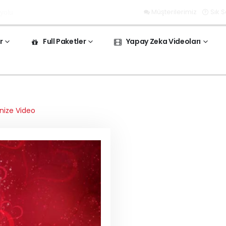
Müşterilerimiz
Sık 
 yolu
r
Full Paketler
Yapay Zeka Videoları
nize Video