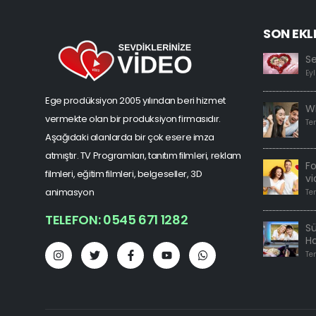
SON EKL
S
Eyl
Ege prodüksiyon 2005 yılından beri hizmet
W
vermekte olan bir produksiyon firmasıdır.
Te
Aşağıdaki alanlarda bir çok esere imza
atmıştır. TV Programları, tanıtım filmleri, reklam
F
filmleri, eğitim filmleri, belgeseller, 3D
vi
animasyon
Te
TELEFON: 0545 671 1282
Sü
H
Te