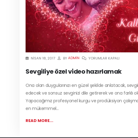
ADMIN
NISAN 18, 2017
BY
YORUMLAR KAPALI
Sevgiliye özel video hazırlamak
Ona olan duygularınızı en güzel şekilde anlatacak, sevgini
edecek ve sonsuz sevginizi dile getirerek ve ona farklı o
Yapacağımız profesyonel kurgu ve prodüksiyon çalışması i
en mükemmel...
READ MORE...