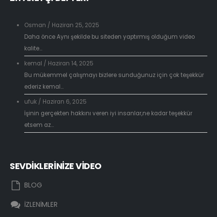
Osman
/
Haziran 25, 2025
Daha önce Aynı şekilde bu siteden yaptırmış olduğum video
kalite...
kemal
/
Haziran 14, 2025
Bu mükemmel çalışmayı bizlere sunduğunuz için çok teşekkür
ederiz kemal...
ufuk
/
Haziran 6, 2025
İşinin gerçekten hakkını veren iyi insanlar,ne kadar teşekkür
etsem az...
SEVDİKLERİNİZE VİDEO
BLOG
İZLENİMLER