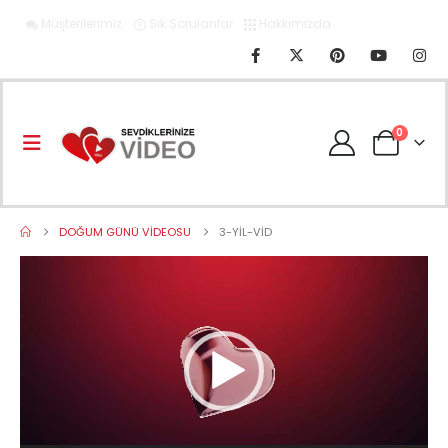
Müşterilerimiz
Sık Sorulanlar
Hakkımızda
0
DOĞUM GÜNÜ VIDEOSU
3-YIL-VID
Video
oynatıcı