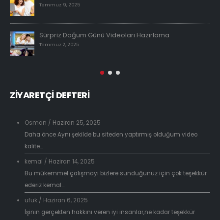
Temmuz 9, 2025
Sürpriz Doğum Günü Videoları Hazırlama
Temmuz 2, 2025
ZİYARETÇİ DEFTERİ
Osman
/
Haziran 25, 2025
Daha önce Aynı şekilde bu siteden yaptırmış olduğum video
kalite...
kemal
/
Haziran 14, 2025
Bu mükemmel çalışmayı bizlere sunduğunuz için çok teşekkür
ederiz kemal...
ufuk
/
Haziran 6, 2025
İşinin gerçekten hakkını veren iyi insanlar,ne kadar teşekkür