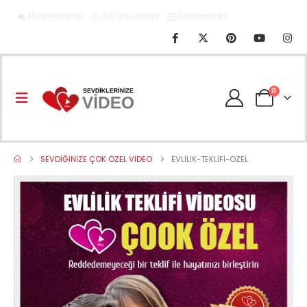
Müşterilerimiz
Sık Sorulanlar
Hakkımızda
0
SEVDIĞINIZE ÇOK ÖZEL VIDEO
EVLILIK-TEKLIFI-ÖZEL