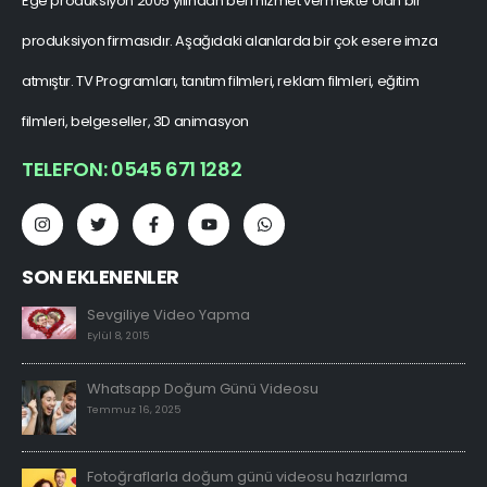
Ege prodüksiyon 2005 yılından beri hizmet vermekte olan bir
produksiyon firmasıdır. Aşağıdaki alanlarda bir çok esere imza
atmıştır. TV Programları, tanıtım filmleri, reklam filmleri, eğitim
filmleri, belgeseller, 3D animasyon
TELEFON: 0545 671 1282
SON EKLENENLER
Sevgiliye Video Yapma
Eylül 8, 2015
Whatsapp Doğum Günü Videosu
Temmuz 16, 2025
Fotoğraflarla doğum günü videosu hazırlama