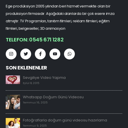
Ege prodüksiyon 2005 yılından beri hizmet vermekte olan bir
produksiyon firmasıdır. Aşağıdaki alanlarda bir çok esere imza
atmıştır. TV Programları, tanıtım filmleri, reklam filmleri, eğitim
filmleri, belgeseller, 3D animasyon
TELEFON: 0545 671 1282
SON EKLENENLER
Sevgiliye Video Yapma
Eylül 8, 2015
Whatsapp Doğum Günü Videosu
Temmuz 16, 2025
Fotoğraflarla doğum günü videosu hazırlama
Temmuz 9, 2025