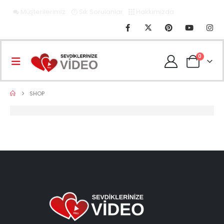
Müşterilerimiz
Sık Sorulanlar
Hakkımızda
0
SHOP