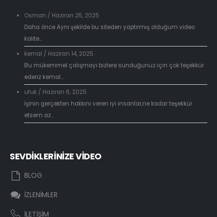
Osman
/
Haziran 25, 2025
Daha önce Aynı şekilde bu siteden yaptırmış olduğum video
kalite...
kemal
/
Haziran 14, 2025
Bu mükemmel çalışmayı bizlere sunduğunuz için çok teşekkür
ederiz kemal...
ufuk
/
Haziran 6, 2025
İşinin gerçekten hakkını veren iyi insanlar,ne kadar teşekkür
etsem az...
SEVDİKLERİNİZE VİDEO
BLOG
İZLENİMLER
İLETİŞİM