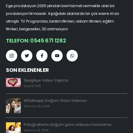
Ege prodüksiyon 2005 yılından beri hizmet vermekte olan bir
produksiyon firmasıdır. Aşağıdaki alanlarda bir çok esere imza
atmıştır. TV Programları, tanıtım filmleri, reklam filmleri, eğitim
filmleri, belgeseller, 3D animasyon
TELEFON: 0545 671 1282
SON EKLENENLER
Sevgiliye Video Yapma
Eylül 8, 2015
Whatsapp Doğum Günü Videosu
Temmuz 16, 2025
Fotoğraflarla doğum günü videosu hazırlama
Temmuz 9, 2025