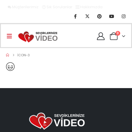
Müşterilerimiz
Sık Sorulanlar
Hakkımızda
0
ICON-3