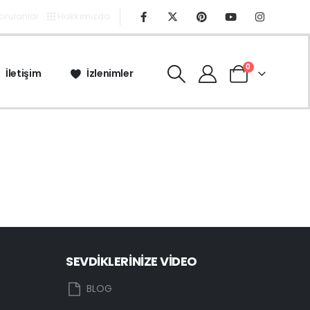
Sorulanlar
Hakkımızda
0
İletişim
İzlenimler
SEVDİKLERİNİZE VİDEO
eo
Sevgilime video hazırlamak
BLOG
istiyorum