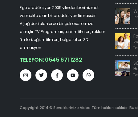
Ege prodüksiyon 2005 yılından beri hizmet
W
vermekte olan bir produksiyon firmasıdır.
Te
Aşağıdaki alanlarda bir çok esere imza
atmıştır. TV Programları, tanıtım filmleri, reklam
F
filmleri, eğitim filmleri, belgeseller, 3D
vi
animasyon
Te
TELEFON: 0545 671 1282
Sü
H
Te
Copyright 2014 © Sevdiklerinize Video Tüm hakları saklıdır. Bu s