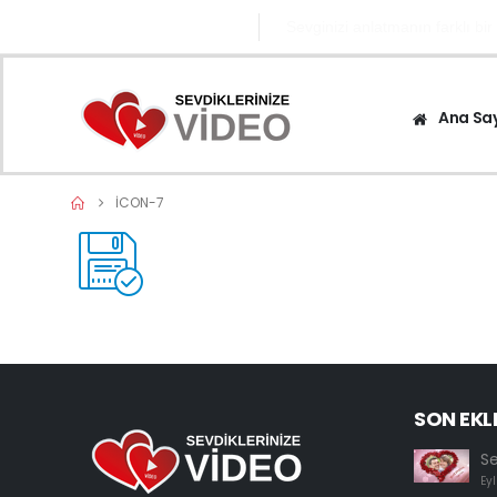
0545 671 1282
Sevginizi anlatmanın farklı bir
Ana Sa
ICON-7
SON EKL
S
Eyl