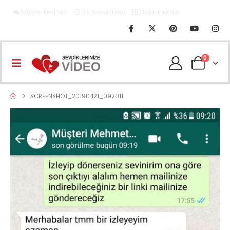
Müşterilerimiz
Sık Sorulanlar
Hakkımızda
0
SCREENSHOT_20190421_092011