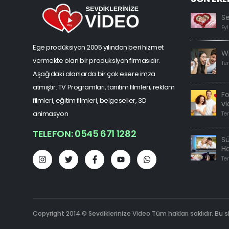
S
Eyl
Ege prodüksiyon 2005 yılından beri hizmet
W
vermekte olan bir produksiyon firmasıdır.
Te
Aşağıdaki alanlarda bir çok esere imza
atmıştır. TV Programları, tanıtım filmleri, reklam
F
filmleri, eğitim filmleri, belgeseller, 3D
vi
animasyon
Te
TELEFON: 0545 671 1282
Sü
H
Te
Copyright 2014 © Sevdiklerinize Video Tüm hakları saklıdır. Bu s