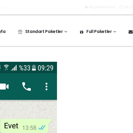
Müşterilerimiz
Sık 
 yolu
yfa
Standart Paketler
Full Paketler