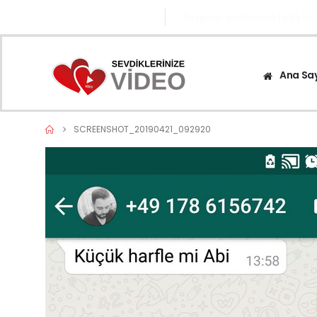
0545 671 1282
Sevginizi anlatmanın farklı bir
Ana Sa
SCREENSHOT_20190421_092920