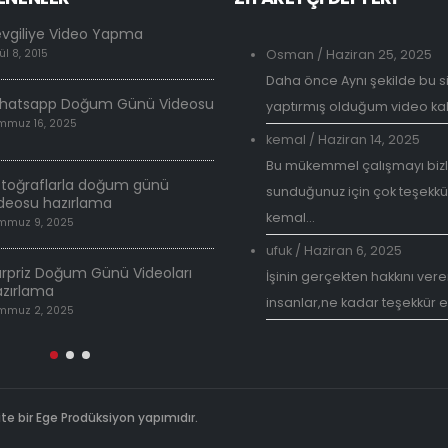
evgiliye Video Yapma
Neden Sevgiliye Özel Vid
ül 8, 2015
Osman
Haziran 25, 2025
/
Haziran 25, 2025
Daha önce Aynı şekilde bu s
hatsapp Doğum Günü Videosu
Doğum Günü Videosu Ha
yaptırmış olduğum video kali
mmuz 16, 2025
Temmuz 30, 2018
kemal
/
Haziran 14, 2025
Bu mükemmel çalışmayı biz
Sevgiliye Özel Videolar
otoğraflarla doğum günü
sunduğunuz için çok teşekkü
Temmuz 17, 2018
deosu hazırlama
kemal...
mmuz 9, 2025
İsme özel doğum günü v
ufuk
/
Haziran 6, 2025
Mart 26, 2018
rpriz Doğum Günü Videoları
İşinin gerçekten hakkını veren
azırlama
insanlar,ne kadar teşekkür e
mmuz 2, 2025
ite bir Ege Prodüksiyon yapımıdır.