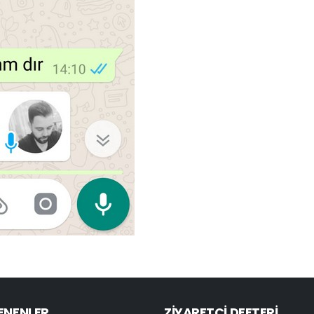
ENENLER
ZİYARETÇİ DEFTERİ