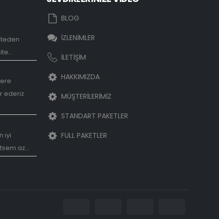
eo
Sevgilime video hazırlamak
BLOG
istiyorum
Mart 22, 2018
İZLENİMLER
iteden
zırlama
te...
İLETİŞİM
HAKKIMIZDA
lere
r ederiz
MÜŞTERİLERİMİZ
STANDART PAKETLER
ideosu
FULL PAKETLER
 iyi
tsem az...