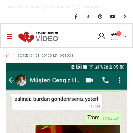
Müşterilerimiz
Sık Sorulanlar
Hakkımızda
0
SCREENSHOT_20190421_095008