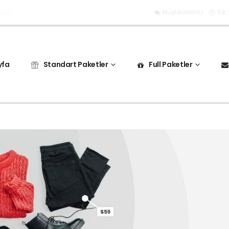
Müşterilerimiz
Sık
 yolu
yfa
Standart Paketler
Full Paketler