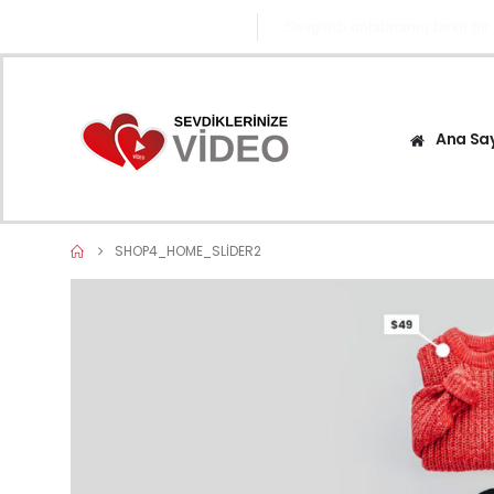
0545 671 1282
Sevginizi anlatmanın farklı bir
Ana Sa
SHOP4_HOME_SLIDER2