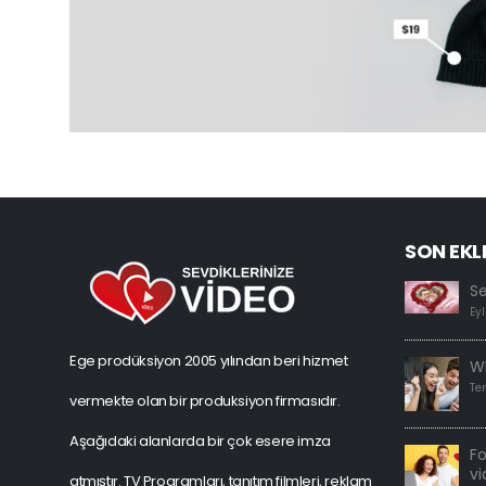
SON EKL
S
Eyl
Ege prodüksiyon 2005 yılından beri hizmet
W
Te
vermekte olan bir produksiyon firmasıdır.
Aşağıdaki alanlarda bir çok esere imza
F
vi
atmıştır. TV Programları, tanıtım filmleri, reklam