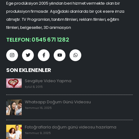
Ege prodüksiyon 2005 yılından beri hizmet vermekte olan bir
produksiyon firmasıdır. Aşağıdaki alanlarda bir çok esere imza
atmıştır. TV Programları, tanıtım filmleri, reklam filmleri, eğitim
filmleri, belgeseller, 3D animasyon
TELEFON: 0545 671 1282
SON EKLENENLER
Sevgiliye Video Yapma
Eylül 8, 2015
Whatsapp Doğum Günü Videosu
Temmuz 16, 2025
Fotoğraflarla doğum günü videosu hazırlama
Temmuz 9, 2025