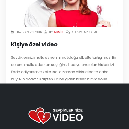
ADMIN
HAZIRAN 28, 2016
BY
YORUMLAR KAPALI
Kişiye özel video
Sevdiklerinizi mutlu etmenin mutluluğu elbette tartışılmaz. Bir
de onu mutlu ederken seçtiğiniz hediye ona olan hislerinizi
ifade ediyorsa ve kalıcı ise o zaman etkisi elbette daha
büyük olacaktır. Kalpten Kalbe giden hisleri bir video ile...
READ MORE...