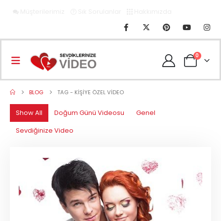
Müşterilerimiz
Sık Sorulanlar
Hakkımızda
0
BLOG
TAG -
KIŞIYE ÖZEL VIDEO
Show All
Doğum Günü Videosu
Genel
Sevdiğinize Video