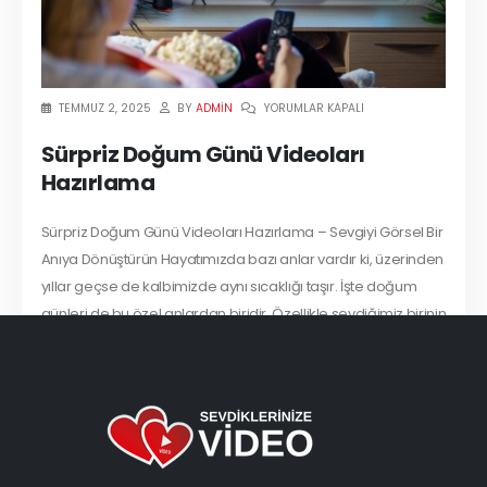
ADMIN
TEMMUZ 2, 2025
BY
YORUMLAR KAPALI
Sürpriz Doğum Günü Videoları
Hazırlama
Sürpriz Doğum Günü Videoları Hazırlama – Sevgiyi Görsel Bir
Anıya Dönüştürün Hayatımızda bazı anlar vardır ki, üzerinden
yıllar geçse de kalbimizde aynı sıcaklığı taşır. İşte doğum
günleri de bu özel anlardan biridir. Özellikle sevdiğimiz birinin
doğum...
READ MORE...