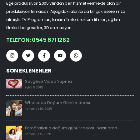
Ege prodüksiyon 2005 yılından beri hizmet vermekte olan bir
produksiyon firmasıdır. Aşağıdaki alanlarda bir çok esere imza
atmıştır. TV Programları, tanıtım filmleri, reklam filmleri, eğitim
filmleri, belgeseller, 3D animasyon
TELEFON: 0545 671 1282
SON EKLENENLER
Sevgiliye Video Yapma
Eylül 8, 2015
Whatsapp Doğum Günü Videosu
Temmuz 16, 2025
Fotoğraflarla doğum günü videosu hazırlama
Temmuz 9, 2025