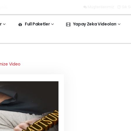
Müşterilerimiz
Sık 
 yolu
r
Full Paketler
Yapay Zeka Videoları
nize Video