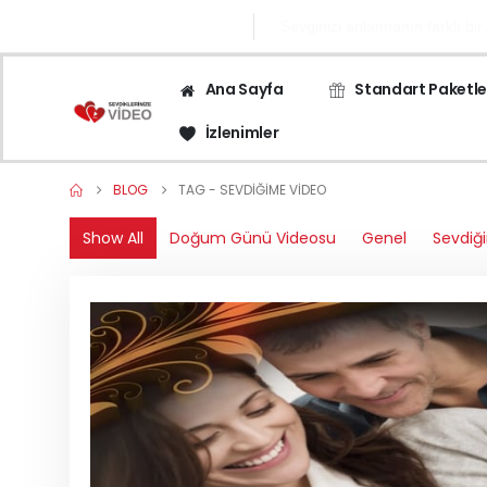
0545 671 1282
Sevginizi anlatmanın farklı bir
Ana Sayfa
Standart Paketle
İzlenimler
BLOG
TAG -
SEVDIĞIME VIDEO
Show All
Doğum Günü Videosu
Genel
Sevdiği