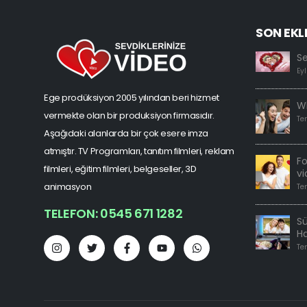
SON EKL
S
Eyl
Ege prodüksiyon 2005 yılından beri hizmet
W
vermekte olan bir produksiyon firmasıdır.
Te
Aşağıdaki alanlarda bir çok esere imza
atmıştır. TV Programları, tanıtım filmleri, reklam
F
filmleri, eğitim filmleri, belgeseller, 3D
vi
animasyon
Te
TELEFON: 0545 671 1282
Sü
H
Te