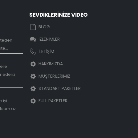
SEVDİKLERİNİZE VİDEO
eo
Sevgilime video hazırlamak
BLOG
istiyorum
Mart 22, 2018
İZLENİMLER
iteden
zırlama
te...
İLETİŞİM
HAKKIMIZDA
lere
r ederiz
MÜŞTERİLERİMİZ
STANDART PAKETLER
ideosu
FULL PAKETLER
 iyi
tsem az...