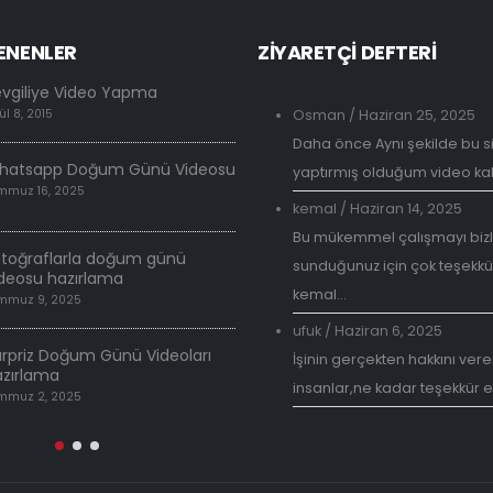
ENENLER
ZİYARETÇİ DEFTERİ
evgiliye Video Yapma
Neden Sevgiliye Özel Vid
ül 8, 2015
Osman
Haziran 25, 2025
/
Haziran 25, 2025
Daha önce Aynı şekilde bu s
hatsapp Doğum Günü Videosu
Doğum Günü Videosu Ha
yaptırmış olduğum video kali
mmuz 16, 2025
Temmuz 30, 2018
kemal
/
Haziran 14, 2025
Bu mükemmel çalışmayı biz
Sevgiliye Özel Videolar
otoğraflarla doğum günü
sunduğunuz için çok teşekkü
Temmuz 17, 2018
deosu hazırlama
kemal...
mmuz 9, 2025
İsme özel doğum günü v
ufuk
/
Haziran 6, 2025
Mart 26, 2018
rpriz Doğum Günü Videoları
İşinin gerçekten hakkını veren
azırlama
insanlar,ne kadar teşekkür e
mmuz 2, 2025