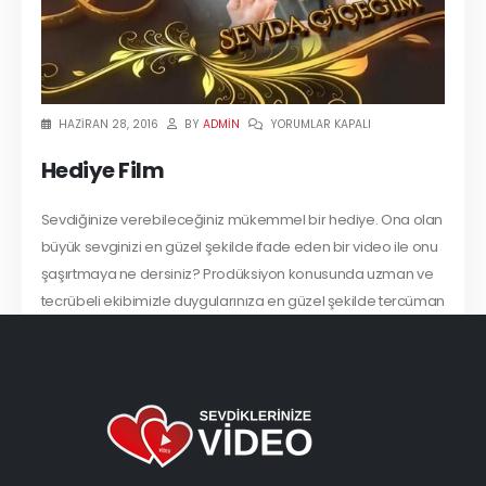
ADMIN
HAZIRAN 28, 2016
BY
YORUMLAR KAPALI
Hediye Film
Sevdiğinize verebileceğiniz mükemmel bir hediye. Ona olan
büyük sevginizi en güzel şekilde ifade eden bir video ile onu
şaşırtmaya ne dersiniz? Prodüksiyon konusunda uzman ve
tecrübeli ekibimizle duygularınıza en güzel şekilde tercüman
olmaya çalışacağız. Aşağıdaki bölümlerden istediğinize
tıklayıp...
READ MORE...