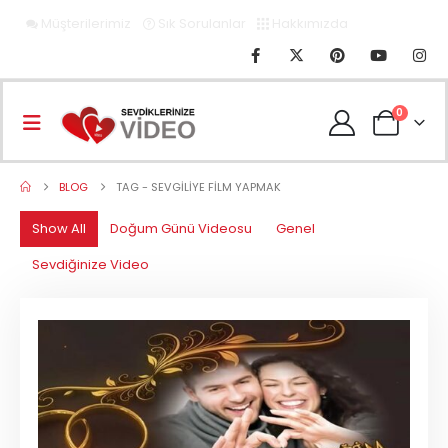
Müşterilerimiz
Sık Sorulanlar
Hakkımızda
0
BLOG
TAG -
SEVGILIYE FILM YAPMAK
Show All
Doğum Günü Videosu
Genel
Sevdiğinize Video