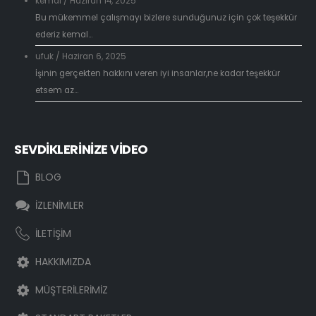
kemal
/
Haziran 14, 2025
Bu mükemmel çalışmayı bizlere sunduğunuz için çok teşekkür
ederiz kemal...
ufuk
/
Haziran 6, 2025
İşinin gerçekten hakkını veren iyi insanlar,ne kadar teşekkür
etsem az...
SEVDİKLERİNİZE VİDEO
BLOG
İZLENİMLER
İLETİŞİM
HAKKIMIZDA
MÜŞTERİLERİMİZ