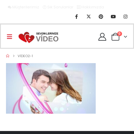
Müşterilerimiz
Sık Sorulanlar
Hakkımızda
0
VIDEO2-1