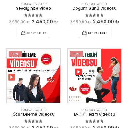
STANDART PAKETLER
STANDART PAKETLER
Sevdiğinize Video
Doğum Günü Videosu
5.00
out of 5
5.00
out of 5
2.450,00
₺
2.450,00
₺
2.950,00
₺
2.950,00
₺
SEPETE EKLE
SEPETE EKLE
-17%
-17%
STANDART PAKETLER
STANDART PAKETLER
Özür Dileme Videosu
Evlilik Teklifi Videosu
5.00
out of 5
5.00
out of 5
2.450,00
₺
2.450,00
₺