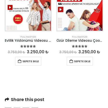
FULL PAKETLER
FULL PAKETLER
Evlilik Yıldönümü Videosu Çook Özel
Özür Dileme Videosu Çook Özel
5.00
out of 5
5.00
out of 5
3.250,00
₺
3.250,00
₺
3.750,00
₺
3.750,00
₺
SEPETE EKLE
SEPETE EKLE
Share this post