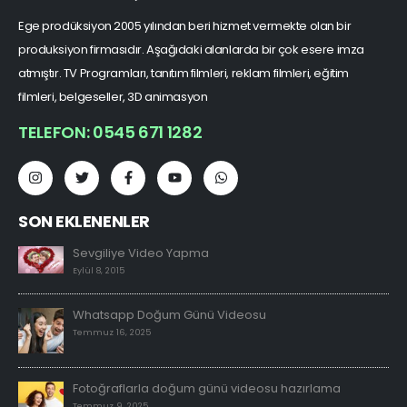
Ege prodüksiyon 2005 yılından beri hizmet vermekte olan bir
produksiyon firmasıdır. Aşağıdaki alanlarda bir çok esere imza
atmıştır. TV Programları, tanıtım filmleri, reklam filmleri, eğitim
filmleri, belgeseller, 3D animasyon
TELEFON: 0545 671 1282
SON EKLENENLER
Sevgiliye Video Yapma
Eylül 8, 2015
Whatsapp Doğum Günü Videosu
Temmuz 16, 2025
Fotoğraflarla doğum günü videosu hazırlama
Temmuz 9, 2025