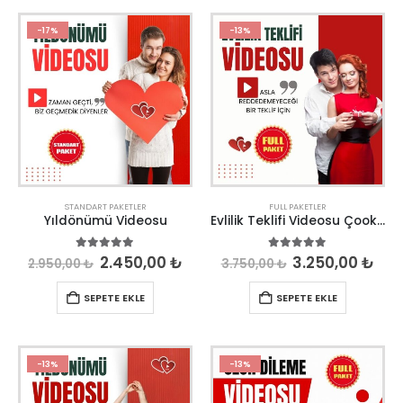
-17%
-13%
STANDART PAKETLER
FULL PAKETLER
Yıldönümü Videosu
Evlilik Teklifi Videosu Çook Özel
5.00
out of 5
5.00
out of 5
2.450,00
₺
3.250,00
₺
2.950,00
₺
3.750,00
₺
SEPETE EKLE
SEPETE EKLE
-13%
-13%