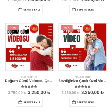
2.950,00
₺
2.950,00
₺
SEPETE EKLE
SEPETE EKLE
-13%
-13%
FULL PAKETLER
FULL PAKETLER
Doğum Günü Videosu Çook Özel
Sevdiğinize Çook Özel Video
5.00
out of 5
5.00
out of 5
3.250,00
₺
3.250,00
₺
3.750,00
₺
3.750,00
₺
SEPETE EKLE
SEPETE EKLE