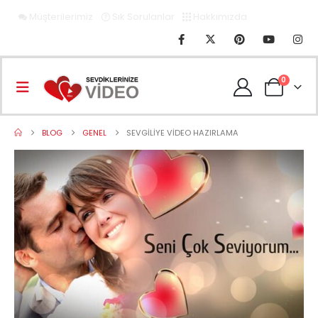
Müşterilerimiz
Sık Sorulanlar
Hakkımızda
0
BLOG
GENEL
SEVGILIYE VIDEO HAZIRLAMA